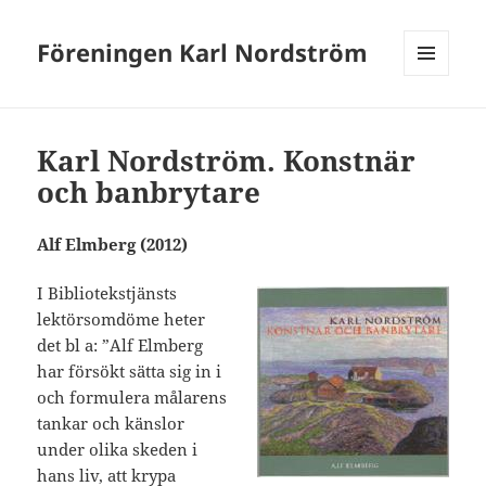
Föreningen Karl Nordström
MENY
OCH
WIDGETS
Karl Nordström. Konstnär
och banbrytare
Alf Elmberg (2012)
I Bibliotekstjänsts
lektörsomdöme heter
det bl a: ”Alf Elmberg
har försökt sätta sig in i
och formulera målarens
tankar och känslor
under olika skeden i
hans liv, att krypa