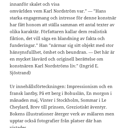
innanför skalet och visa
omvärlden vem Karl Nordström var.” — ”Hans
starka engagemang och intresse för denne konstnär
har fått honom att ställa samman ett antal texter av
olika karaktär. Författaren kallar dem realistisk
fiktion, det vill säga en blandning av fakta och
funderingar.” Han ”närmar sig sitt objekt med stor
hänsynsfullhet, ömhet och beundran. — Det här är
en mycket läsvärd och originell berättelse om
konstnären Karl Nordströms liv.” (Ingrid E.
Sjöstrand)
Ur innehållsförteckningen: Impressionism och en
fransk lantby, På ett berg i Bohuslän, En morgon i
månaden maj, Vinter i Stockholm, Sommar i Le
Cheylard, Brev till prinsen, Greziotiskt äventyr.
Bokens illustrationer återger verk av målaren men
upptar också fotografier från platser där han
vistades.