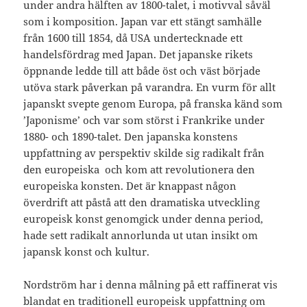
under andra hälften av 1800-talet, i motivval såväl
som i komposition. Japan var ett stängt samhälle
från 1600 till 1854, då USA undertecknade ett
handelsfördrag med Japan. Det japanske rikets
öppnande ledde till att både öst och väst började
utöva stark påverkan på varandra. En vurm för allt
japanskt svepte genom Europa, på franska känd som
’Japonisme’ och var som störst i Frankrike under
1880- och 1890-talet. Den japanska konstens
uppfattning av perspektiv skilde sig radikalt från
den europeiska och kom att revolutionera den
europeiska konsten. Det är knappast någon
överdrift att påstå att den dramatiska utveckling
europeisk konst genomgick under denna period,
hade sett radikalt annorlunda ut utan insikt om
japansk konst och kultur.
Nordström har i denna målning på ett raffinerat vis
blandat en traditionell europeisk uppfattning om