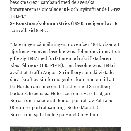
besökte Grez i samband med de svenska
konstnärernas omtalade jul- och nyårsfirande i Grez
1883-4.” – – –
Se
Konstnärskolonin i Grèz
(1993), redigerad av Bo
Lunvall, sid 83-87.
”Dateringen på målningen, november 1884, visar att
Björkengren även besökte Grez följande vinter. Hon
gifte sig 1887 med författaren och skriftställaren
Klas Fåhræus (1863-1944). Han besökte Grez 1886 i
avsikt att träffa August Strindberg som då vistades
där. I kraft av sin förmögenhet kom han en tid att
bli Nordströms mecenat. I likhet med Strindberg
bodde Fåhraeus på Hôtel Laurent i vars trädgård
Nordström målade sitt kända porträtt av Fåhraeus
(Bonniers porträttsamling, Nedre Manilla).
Nordström själv bodde på Hôtel Chevillon.” – – –