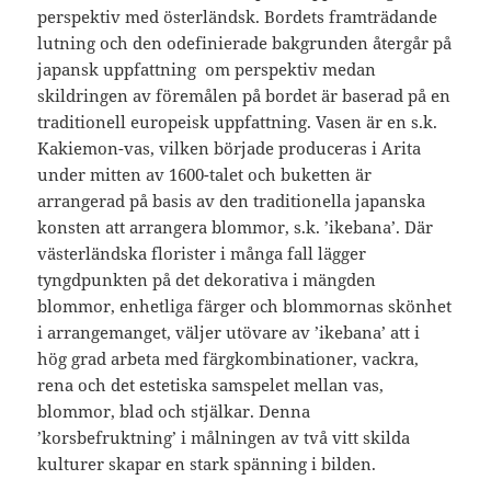
perspektiv med österländsk. Bordets framträdande
lutning och den odefinierade bakgrunden återgår på
japansk uppfattning om perspektiv medan
skildringen av föremålen på bordet är baserad på en
traditionell europeisk uppfattning. Vasen är en s.k.
Kakiemon-vas, vilken började produceras i Arita
under mitten av 1600-talet och buketten är
arrangerad på basis av den traditionella japanska
konsten att arrangera blommor, s.k. ’ikebana’. Där
västerländska florister i många fall lägger
tyngdpunkten på det dekorativa i mängden
blommor, enhetliga färger och blommornas skönhet
i arrangemanget, väljer utövare av ’ikebana’ att i
hög grad arbeta med färgkombinationer, vackra,
rena och det estetiska samspelet mellan vas,
blommor, blad och stjälkar. Denna
’korsbefruktning’ i målningen av två vitt skilda
kulturer skapar en stark spänning i bilden.