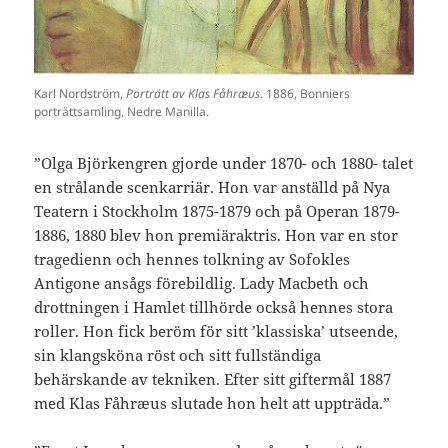
Karl Nordström,
Porträtt av Klas Fåhræus
. 1886, Bonniers
porträttsamling, Nedre Manilla.
”Olga Björkengren gjorde under 1870- och 1880- talet
en strålande scenkarriär. Hon var anställd på Nya
Teatern i Stockholm 1875-1879 och på Operan 1879-
1886, 1880 blev hon premiäraktris. Hon var en stor
tragedienn och hennes tolkning av Sofokles
Antigone ansågs förebildlig. Lady Macbeth och
drottningen i Hamlet tillhörde också hennes stora
roller. Hon fick beröm för sitt ’klassiska’ utseende,
sin klangsköna röst och sitt fullständiga
behärskande av tekniken. Efter sitt giftermål 1887
med Klas Fåhræus slutade hon helt att uppträda.”