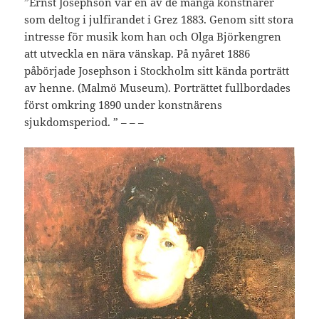
”Ernst Josephson var en av de många konstnärer
som deltog i julfirandet i Grez 1883. Genom sitt stora
intresse för musik kom han och Olga Björkengren
att utveckla en nära vänskap. På nyåret 1886
påbörjade Josephson i Stockholm sitt kända porträtt
av henne. (Malmö Museum). Porträttet fullbordades
först omkring 1890 under konstnärens
sjukdomsperiod. ” – – –