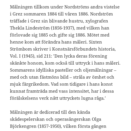
Målningen tillkom under Nordströms andra vistelse
i Grez sommaren 1884 till våren 1886. Nordström
träffade i Grez sin blivande hustru, xylografen
Thekla Lindeström (1856-1937), med vilken han
förlovade sig 1885 och gifte sig 1886. Mötet med
henne kom att förändra hans måleri. Sixten
Strömbom skriver i Konstnärsförbundets historia,
Vol. I (1945), sid 211: ’Den lycka deras förening
skänkte honom, kom också till uttryck i hans måleri.
Sommarens idylliska pasteller och oljemålningar –
med och utan fästmöns bild – stråla av ömhet och
mjuk färgrikedom. Vad som tidigare i hans konst
kunnat framträda med vass intensitet, har i dessa
förälskelsens verk nått uttryckets lugna råga.’
Målningen är dedicerad till den kända
skådespelerskan och operasångerskan Olga
Björkengren (1857-1950), vilken första gången